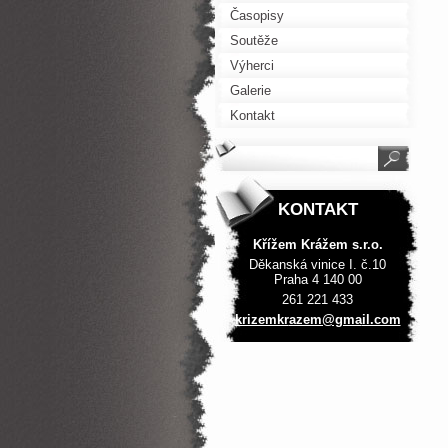
Časopisy
Soutěže
Výherci
Galerie
Kontakt
KONTAKT
Křížem Krážem s.r.o.
Děkanská vinice I. č.10
Praha 4 140 00
261 221 433
krizemkr
azem@gma
il.com