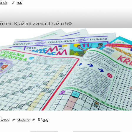
ánek
rss
Křížem Krážem zvedá IQ až o 5%.
Úvod
Galerie
07.jpg