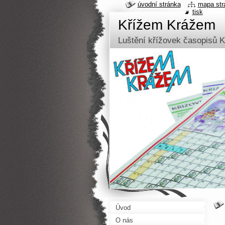
úvodní stránka
mapa str
tisk
Křížem Krážem
Luštění křížovek časopisů 
Úvod
O nás