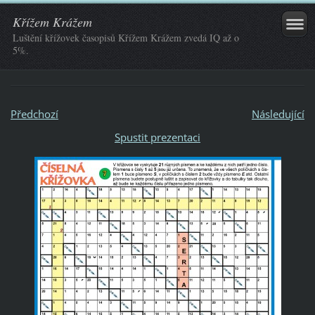
Křížem Krážem
Luštění křížovek časopisů Křížem Krážem zvedá IQ až o
5%.
Předchozí
Následující
Spustit prezentaci