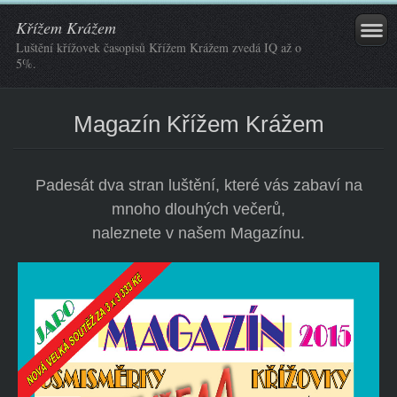
Křížem Krážem
Luštění křížovek časopisů Křížem Krážem zvedá IQ až o
5%.
Magazín Křížem Krážem
Padesát dva stran luštění, které vás zabaví na
mnoho dlouhých večerů,
naleznete v našem Magazínu.